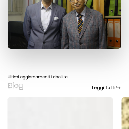
Ultimi aggiornamenti Labollita
Blog
Leggi tutti
Bed
Bici
and
negl
breakfast
spa
in
com