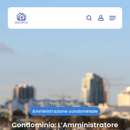
Skip
to
Menu
main
search
account
content
Amministrazione condominiale
Condominio: L’Amministratore